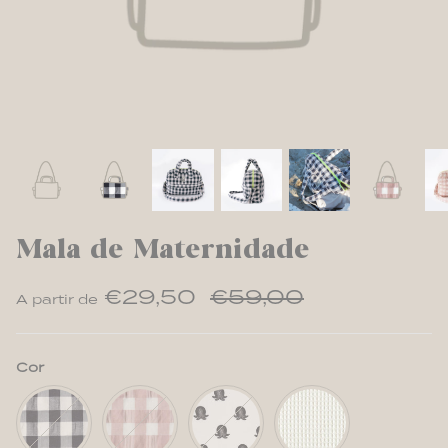
Mala de Maternidade
€29,50
€59,00
A partir de
Cor
Vichy
Vichy
Octos
Waffle
Classic
Powder
Cream
Pink